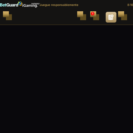
Juegue responsablemente
8:16
1