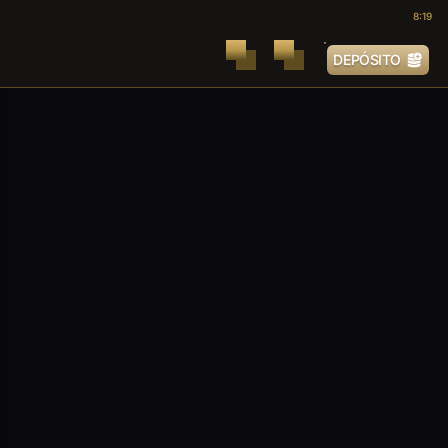
8:19
DEPÓSITO