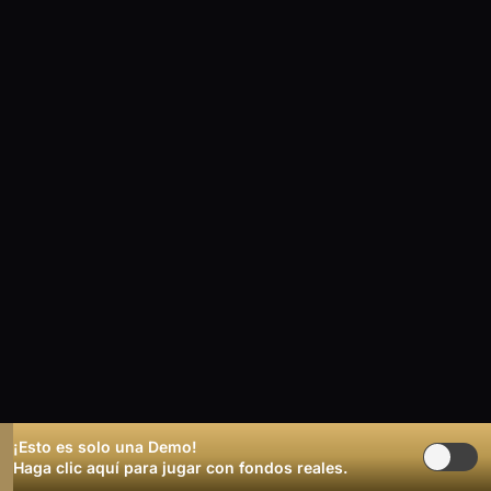
¡Esto es solo una Demo!
Haga clic aquí
para jugar con fondos reales.