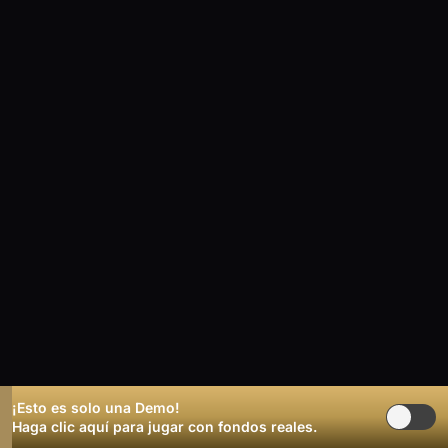
¡Esto es solo una Demo!
Haga clic aquí
para jugar con fondos reales.