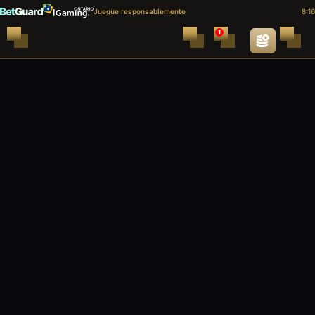
Juegue responsablemente
8:16
1