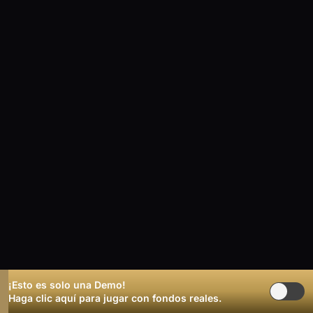
¡Esto es solo una Demo!
Haga clic aquí
para jugar con fondos reales.