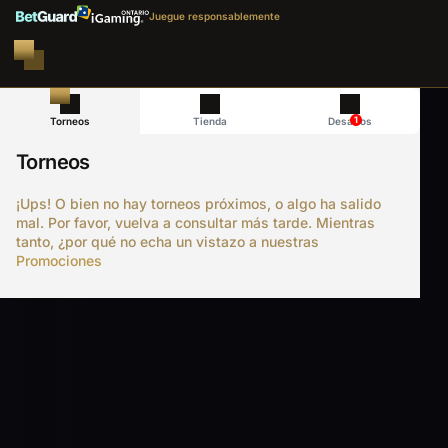
Juegue responsablemente
1
Torneos
Tienda
Desafíos
Torneos
¡Ups! O bien no hay torneos próximos, o algo ha salido
mal. Por favor, vuelva a consultar más tarde. Mientras
tanto, ¿por qué no echa un vistazo a nuestras
Promociones