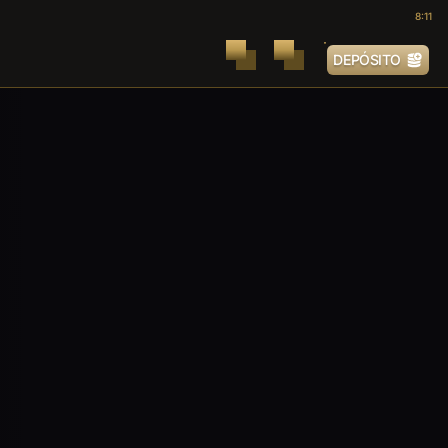
8:11
DEPÓSITO