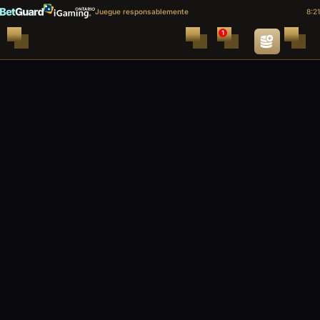
Juegue responsablemente
8:21
1