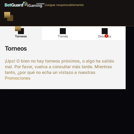
Juegue responsablemente
1
Torneos
Tienda
Desafíos
Torneos
¡Ups! O bien no hay torneos próximos, o algo ha salido
mal. Por favor, vuelva a consultar más tarde. Mientras
tanto, ¿por qué no echa un vistazo a nuestras
Promociones