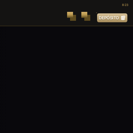
8:23
DEPÓSITO