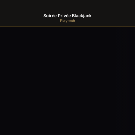
Soirée Privée Blackjack
Playtech