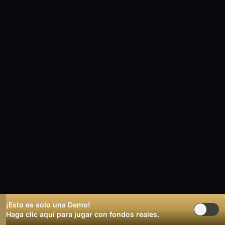
¡Esto es solo una Demo!
Haga clic aquí
para jugar con fondos reales.