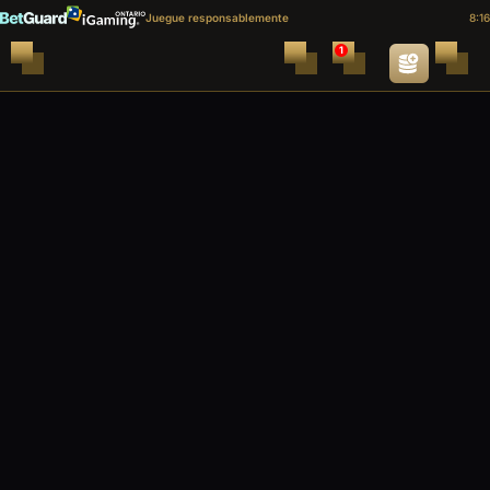
Juegue responsablemente
8:16
1