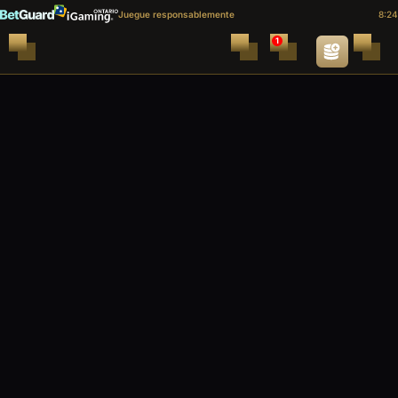
Juegue responsablemente
8:24
1