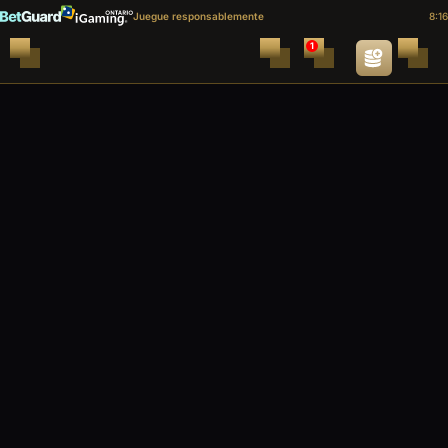
Juegue responsablemente
8:16
1