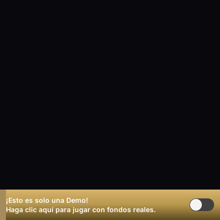
¡Esto es solo una Demo!
Haga clic aquí
para jugar con fondos reales.