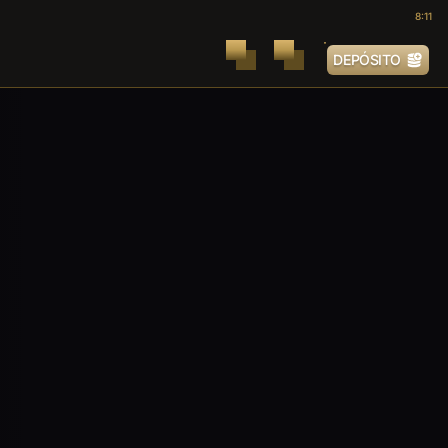
8:11
DEPÓSITO