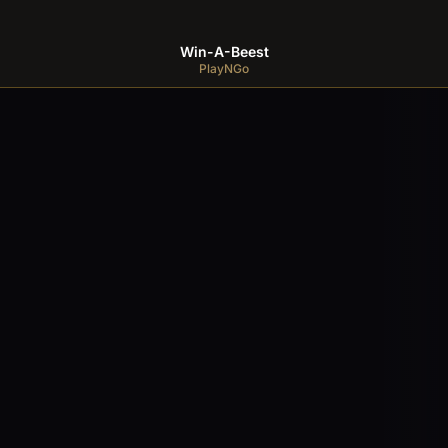
Win-A-Beest
PlayNGo