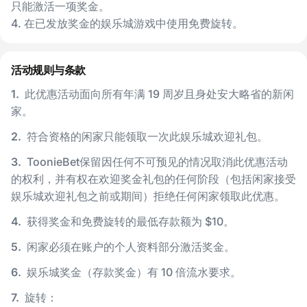
只能激活一项奖金。
4. 在已发放奖金的娱乐城游戏中使用免费旋转。
活动规则与条款
1.
此优惠活动面向所有年满 19 周岁且身处安大略省的新闲
家。
2.
符合资格的闲家只能领取一次此娱乐城欢迎礼包。
3.
ToonieBet保留因任何不可预见的情况取消此优惠活动
的权利，并有权在欢迎奖金礼包的任何阶段（包括闲家接受
娱乐城欢迎礼包之前或期间）拒绝任何闲家领取此优惠。
4.
获得奖金和免费旋转的最低存款额为 $10。
5.
闲家必须在账户的个人资料部分激活奖金。
6.
娱乐城奖金（存款奖金）有 10 倍流水要求。
7.
旋转：