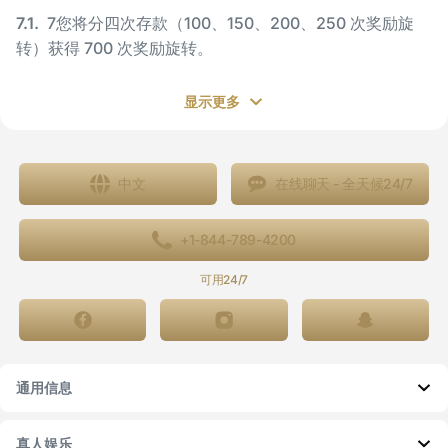
7.1.
7您将分四次存款（100、150、200、250 次奖励旋
转）获得 700 次奖励旋转。
7.2.
每次旋转价值 $0.10，且只能在指定游戏中使用。
显示更多
7.3.
旋转赢利需满足 30 倍流水要求。
8.
奖励将在存款成功后立即到账。
中文
在线聊天 - 全天候24/7
9.
此优惠不可与其他优惠同时使用。
10.
娱乐城存款奖金只能在符合条件的存款进行任何投注之
+1-844-789-4200
前领取。
可用24/7
11.
闲家账户中同一时间只能有一个有效奖金。
12.
在领取奖金之前或激活奖金之后提出的提款申请将导致
奖金失效。
通用信息
13.
闲家可以随时在个人资料页面或联系客服团队取消奖
金。
真人娱乐