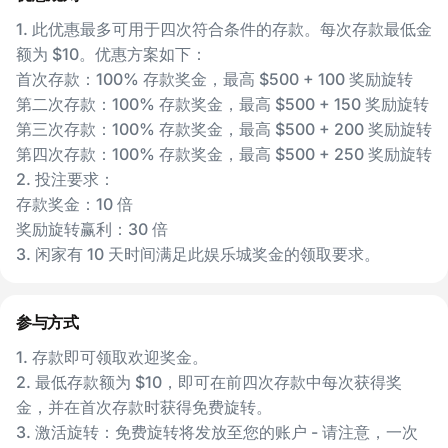
1. 此优惠最多可用于四次符合条件的存款。每次存款最低金
额为 $10。优惠方案如下：
首次存款：100% 存款奖金，最高 $500 + 100 奖励旋转
第二次存款：100% 存款奖金，最高 $500 + 150 奖励旋转
第三次存款：100% 存款奖金，最高 $500 + 200 奖励旋转
第四次存款：100% 存款奖金，最高 $500 + 250 奖励旋转
2. 投注要求：
存款奖金：10 倍
奖励旋转赢利：30 倍
3. 闲家有 10 天时间满足此娱乐城奖金的领取要求。
参与方式
1. 存款即可领取欢迎奖金。
2. 最低存款额为 $10，即可在前四次存款中每次获得奖
金，并在首次存款时获得免费旋转。
3. 激活旋转：免费旋转将发放至您的账户 - 请注意，一次