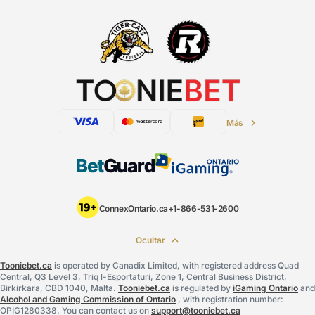
Más
ConnexOntario.ca
+1-866-531-2600
Ocultar
Tooniebet.ca
is operated by Canadix Limited, with registered address Quad
Central, Q3 Level 3, Triq l-Esportaturi, Zone 1, Central Business District,
Birkirkara, CBD 1040, Malta.
Tooniebet.ca
is regulated by
iGaming Ontario
and
Alcohol and Gaming Commission of Ontario
, with registration number:
OPIG1280338. You can contact us on
support@tooniebet.ca