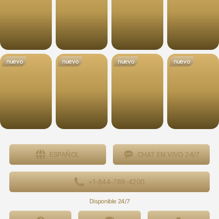
nuevo
nuevo
nuevo
nuevo
Ultimate Hoops
Winner Wrkshp Wonderland
Year of the LuckyTap
Armadillo Artie Gone Wild
ESPAÑOL
CHAT EN VIVO 24/7
+1-844-789-4200
Disponible 24/7