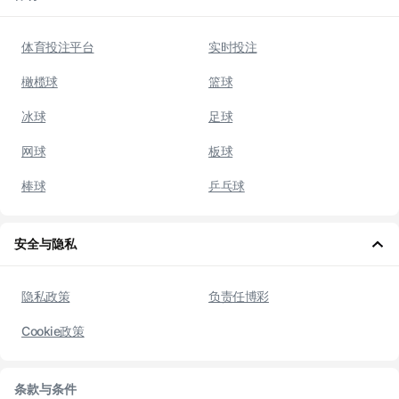
体育投注平台
实时投注
橄榄球
篮球
冰球
足球
网球
板球
棒球
乒乓球
安全与隐私
隐私政策
负责任博彩
Cookie政策
条款与条件