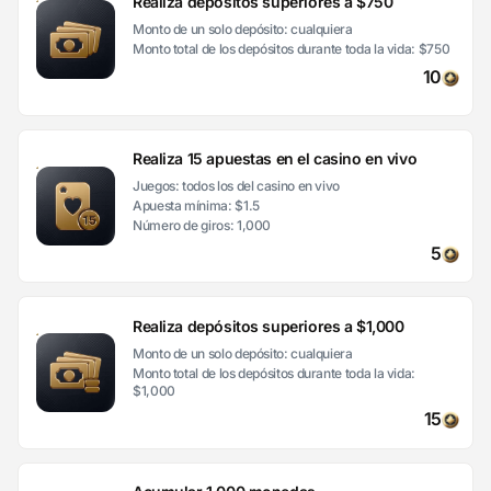
Realiza depósitos superiores a $750
Monto de un solo depósito: cualquiera
Monto total de los depósitos durante toda la vida: $750
10
Realiza 15 apuestas en el casino en vivo
Juegos: todos los del casino en vivo
Apuesta mínima: $1.5
Número de giros: 1,000
5
Realiza depósitos superiores a $1,000
Monto de un solo depósito: cualquiera
Monto total de los depósitos durante toda la vida:
$1,000
15