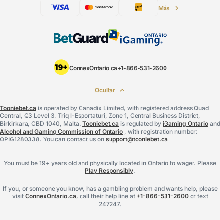
Más
ConnexOntario.ca
+1-866-531-2600
Ocultar
Tooniebet.ca
is operated by Canadix Limited, with registered address Quad
Central, Q3 Level 3, Triq l-Esportaturi, Zone 1, Central Business District,
Birkirkara, CBD 1040, Malta.
Tooniebet.ca
is regulated by
iGaming Ontario
and
Alcohol and Gaming Commission of Ontario
, with registration number:
OPIG1280338. You can contact us on
support@tooniebet.ca
You must be 19+ years old and physically located in Ontario to wager. Please
Play Responsibly
.
If you, or someone you know, has a gambling problem and wants help, please
visit
ConnexOntario.ca
, call their help line at
+1-866-531-2600
or text
247247.