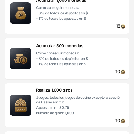
Acumular 1,000 monedas
Cómo conseguir monedas:
- 3% de todos los depósitos en $
- 1% de todas las apuestas en $
15
Acumular 500 monedas
Cómo conseguir monedas:
- 3% de todos los depósitos en $
- 1% de todas las apuestas en $
10
Realiza 1,000 giros
Juegos: todos los juegos de casino excepto la sección
de Casino en vivo
Apuesta min.: $0.75
Número de giros: 1,000
10