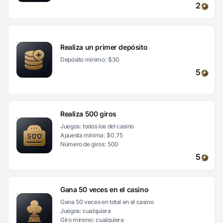
2
Realiza un primer depósito
Depósito mínimo: $30
5
Realiza 500 giros
Juegos: todos los del casino
Apuesta mínima: $0.75
Número de giros: 500
5
Gana 50 veces en el casino
Gana 50 veces en total en el casino
Juegos: cualquiera
Giro mínimo: cualquiera