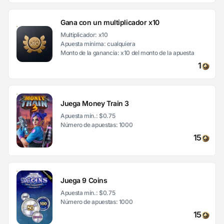
Gana con un multiplicador x10
Multiplicador: x10
Apuesta mínima: cualquiera
Monto de la ganancia: x10 del monto de la apuesta
1
Juega Money Train 3
Apuesta mín.: $0.75
Número de apuestas: 1000
15
Juega 9 Coins
Apuesta mín.: $0.75
Número de apuestas: 1000
15