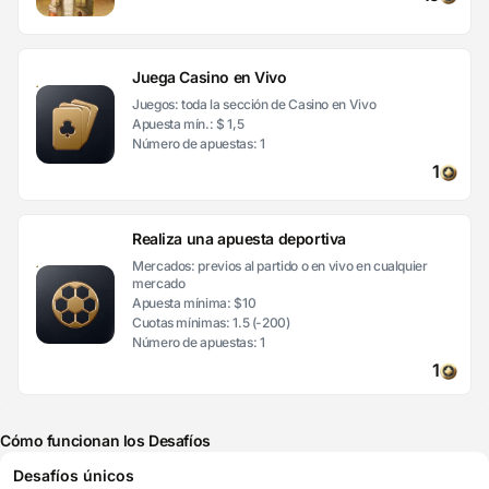
Juega Casino en Vivo
Juegos: toda la sección de Casino en Vivo
Apuesta mín.: $ 1,5
Número de apuestas: 1
1
Realiza una apuesta deportiva
Mercados: previos al partido o en vivo en cualquier
mercado
Apuesta mínima: $10
Cuotas mínimas: 1.5 (-200)
Número de apuestas: 1
1
Cómo funcionan los Desafíos
Desafíos únicos