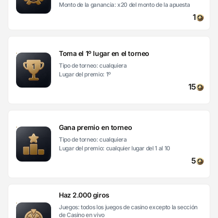
Monto de la ganancia: x20 del monto de la apuesta
1
Toma el 1º lugar en el torneo
Tipo de torneo: cualquiera
Lugar del premio: 1º
15
Gana premio en torneo
Tipo de torneo: cualquiera
Lugar del premio: cualquier lugar del 1 al 10
5
Haz 2.000 giros
Juegos: todos los juegos de casino excepto la sección
de Casino en vivo