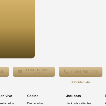
y To Go
JUGAR
CHAT EN VIVO
OL
+1-844-789-4200
24/7
Disponible 24/7
 en vivo
Casino
Jackpots
destacados
Destacados
Jackpots calientes