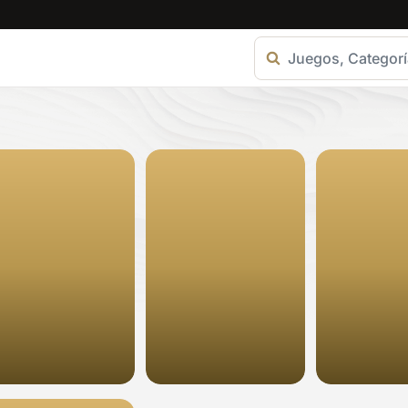
Juegos, Categorí
Fu Dai Lian Lian Dragon
Timber Wolf Gold
JUGAR
JUGAR
JUG