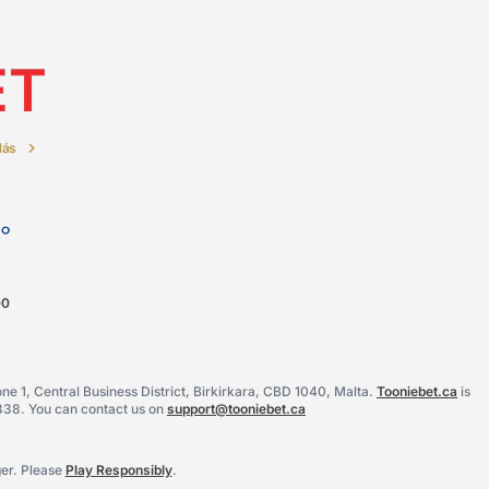
ás
00
one 1, Central Business District, Birkirkara, CBD 1040, Malta.
Tooniebet.ca
is
338. You can contact us on
support@tooniebet.ca
ger. Please
Play Responsibly
.