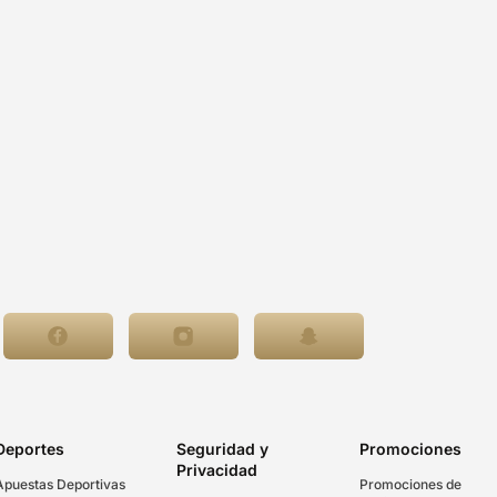
Deportes
Seguridad y
Promociones
Privacidad
Apuestas Deportivas
Promociones de