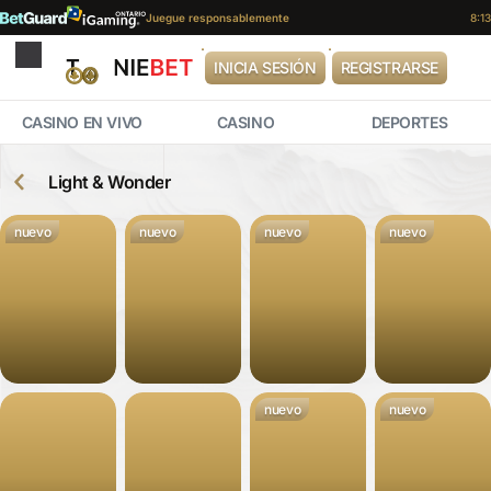
Juegue responsablemente
8:13
INICIA SESIÓN
REGISTRARSE
CASINO EN VIVO
CASINO
DEPORTES
Light & Wonder
nuevo
nuevo
nuevo
nuevo
Huff N Lots Of Puff High Limit
Huff and Even more puff
Huff N Puff HighRise
Huff N More Puff
nuevo
nuevo
Jin Ji Bao Xi Endless Treasure
Quick Hit Super Wheel Wild Red
88 Fortunes
Huff n puff money mansion