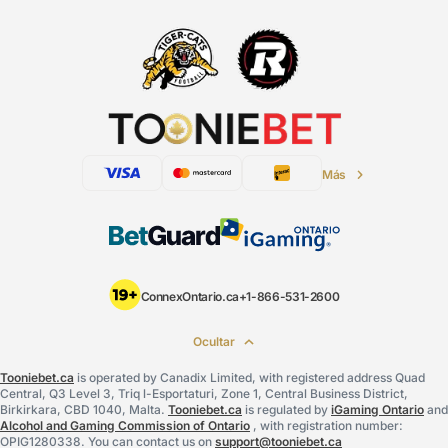
Más
ConnexOntario.ca
+1-866-531-2600
Ocultar
Tooniebet.ca
is operated by Canadix Limited, with registered address Quad
Central, Q3 Level 3, Triq l-Esportaturi, Zone 1, Central Business District,
Birkirkara, CBD 1040, Malta.
Tooniebet.ca
is regulated by
iGaming Ontario
and
Alcohol and Gaming Commission of Ontario
, with registration number:
OPIG1280338. You can contact us on
support@tooniebet.ca