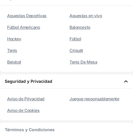
Apuestas Deportivas
Apuestas en vivo
Fútbol Americano
Baloncesto
Hockey
Fútbol
Tenis
Criquét
Beisbol
Tenis De Mesa
Seguridad y Privacidad
Aviso de Privacidad
Juegue responsablemente
Aviso de Cookies
Términos y Condiciones