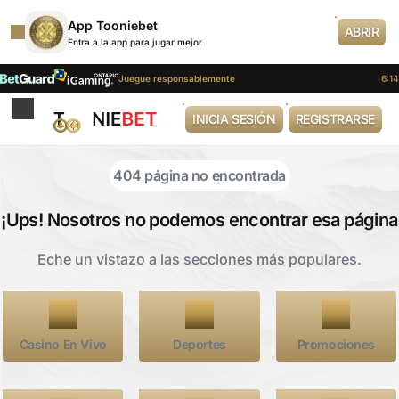
App Tooniebet
ABRIR
Entra a la app para jugar mejor
Juegue responsablemente
6:14
INICIA SESIÓN
REGISTRARSE
404 página no encontrada
¡Ups! Nosotros no podemos encontrar esa página
Eche un vistazo a las secciones más populares.
Casino En Vivo
Deportes
Promociones