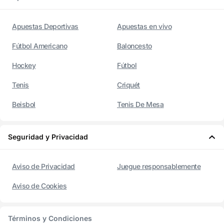
Apuestas Deportivas
Apuestas en vivo
Fútbol Americano
Baloncesto
Hockey
Fútbol
Tenis
Criquét
Beisbol
Tenis De Mesa
Seguridad y Privacidad
Aviso de Privacidad
Juegue responsablemente
Aviso de Cookies
Términos y Condiciones