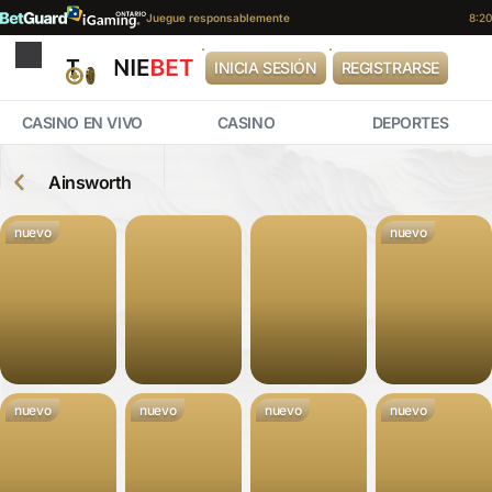
Juegue responsablemente
8:20
INICIA SESIÓN
REGISTRARSE
CASINO EN VIVO
CASINO
DEPORTES
Ainsworth
nuevo
nuevo
Magnet Storm Super Squirrel
San Fa Dragons
San Fa Pandas
Magic Rewards
nuevo
nuevo
nuevo
nuevo
Action Dragons
Cash Voyage
Big Thunder Quad Shot
Dragon Waves