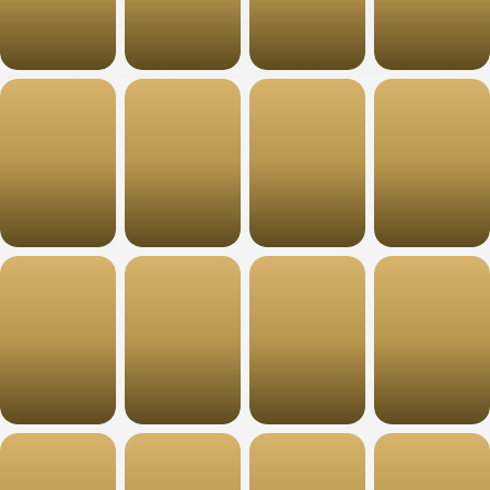
Area Link Christmas
Area Link Luck 4 Lucky Charms
Area Blast Double Bass
Area Link Phoenix Firestorm
Area Link Dragon
Area Link Chilli
Area Link Scarab Riches
Area Link Wolf Unleashed
Area Cash Heist
Area Surge City of Gold
Area Link Wolf
Area Link Piggy Bank