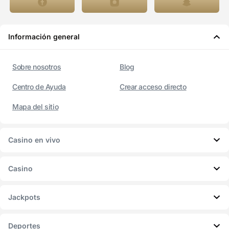
Información general
Sobre nosotros
Blog
Centro de Ayuda
Crear acceso directo
Mapa del sitio
Casino en vivo
Casino
Jackpots
Deportes