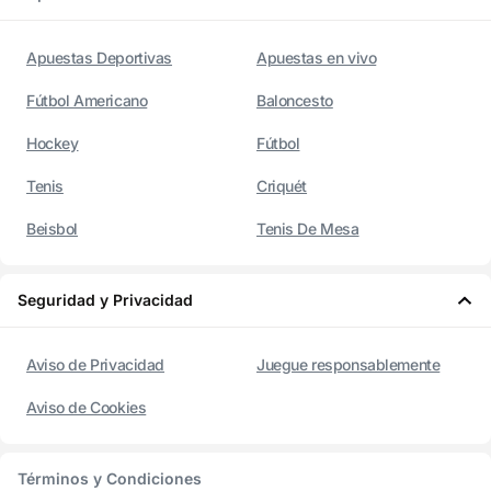
Apuestas Deportivas
Apuestas en vivo
Fútbol Americano
Baloncesto
Hockey
Fútbol
Tenis
Criquét
Beisbol
Tenis De Mesa
Seguridad y Privacidad
Aviso de Privacidad
Juegue responsablemente
Aviso de Cookies
Términos y Condiciones