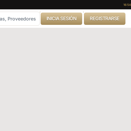
16:54
INICIA SESIÓN
REGISTRARSE
as, Proveedores