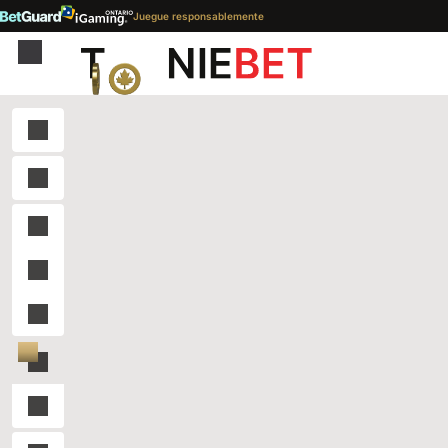
Juegue responsablemente